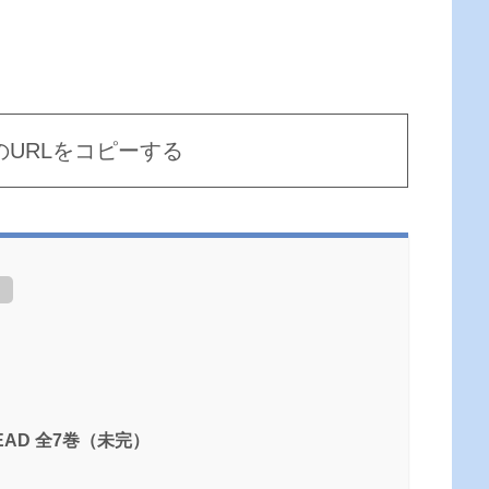
のURLをコピーする
]
 DEAD 全7巻（未完）