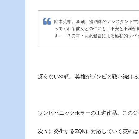
鈴木英雄。35歳。漫画家のアシスタント
ってくれる彼女との仲にも、不安と不満が
き…！？異才・花沢健吾による極私的サバ
冴えない30代、英雄がゾンビと戦い続け
ゾンビパニックホラーの王道作品。このジ
次々に発生するZQNに対応していく英雄