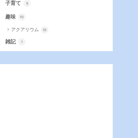
子育て
5
趣味
10
アクアリウム
10
雑記
1