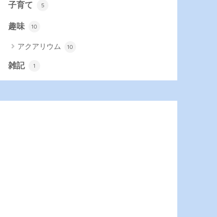
子育て
5
趣味
10
アクアリウム
10
雑記
1