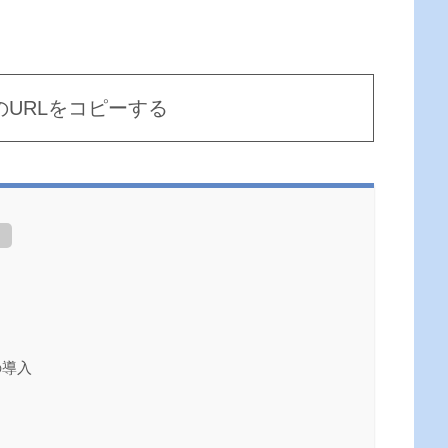
のURLをコピーする
]
の導入