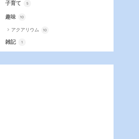
子育て
5
趣味
10
アクアリウム
10
雑記
1